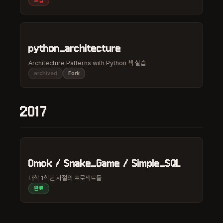
드랍
python_architecture
Architecture Patterns with Python 책 실습
archived
Fork
2017
Omok / Snake_Game / Simple_SQL
대학 1학년 시절의 프로젝트들
완료