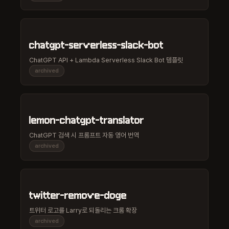
chatgpt-serverless-slack-bot
ChatGPT API + Lambda Serverless Slack Bot 템플릿
archived
lemon-chatgpt-translator
ChatGPT 검색 시 프롬프트 자동 영어 번역
archived
twitter-remove-doge
트위터 로고를 Larry로 되돌리는 크롬 확장
archived