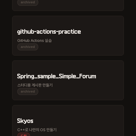
archived
github-actions-practice
GitHub Actions 실습
archived
Spring_sample_Simple_Forum
스터디용 게시판 만들기
archived
Skyos
C++로 나만의 OS 만들기