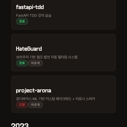
fastapi-tdd
FastAPI TDD 강의 실습
완료
HateGuard
브라우저 기반 혐오 발언 자동 필터링 시스템
완료
비공개
project-arona
온디바이스 ML 기반 커스텀 웨이크워드 + 아로나 스피커
드랍
비공개
2023