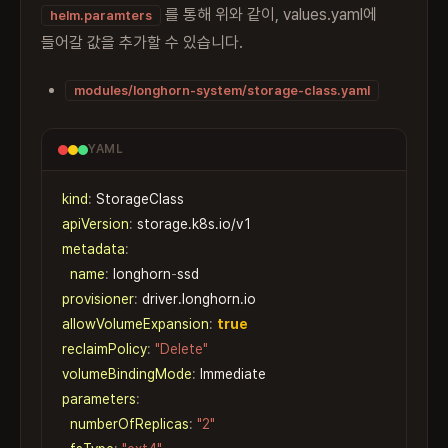
를 통해 위와 같이, values.yaml에
helm.paramters
들어갈 값을 추가할 수 있습니다.
modules/longhorn-system/storage-class.yaml
YAML
kind
:
apiVersion
:
Copy
metadata
:
name
:
 longhorn
-
provisioner
:
allowVolumeExpansion
:
true
reclaimPolicy
:
"Delete"
volumeBindingMode
:
parameters
:
numberOfReplicas
:
"2"