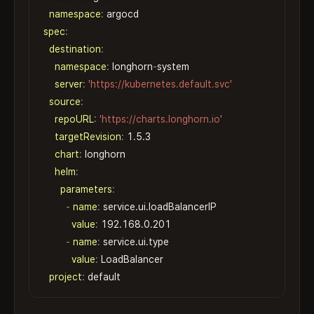
namespace
:
spec
:
destination
:
namespace
:
 longhorn
-
system

server
:
'https://kubernetes.default.svc'
source
:
repoURL
:
'https://charts.longhorn.io'
targetRevision
:
 1.5.3

chart
:
 longhorn

helm
:
parameters
:
-
name
:
 service.ui.loadBalancerIP

value
:
 192.168.0.201

-
name
:
 service.ui.type

value
:
 LoadBalancer

project
:
 default