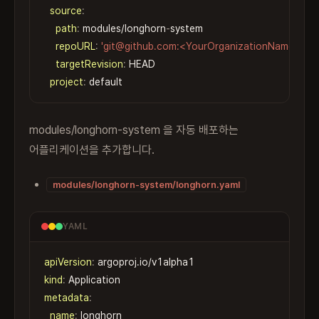
source
:
path
:
 modules/longhorn
-
system

repoURL
:
'git@github.com:<YourOrganizationName>/<Yo
targetRevision
:
 HEAD

project
:
 default
modules/longhorn-system 을 자동 배포하는
어플리케이션을 추가합니다.
modules/longhorn-system/longhorn.yaml
YAML
apiVersion
:
kind
:
Copy
metadata
:
name
:
 longhorn
