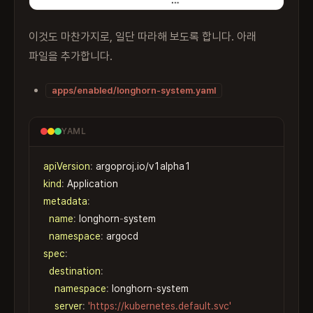
이것도 마찬가지로, 일단 따라해 보도록 합니다. 아래
파일을 추가합니다.
apps/enabled/longhorn-system.yaml
YAML
apiVersion
:
kind
:
Copy
metadata
:
name
:
 longhorn
-
system

namespace
:
spec
:
destination
:
namespace
:
 longhorn
-
system

server
:
'https://kubernetes.default.svc'