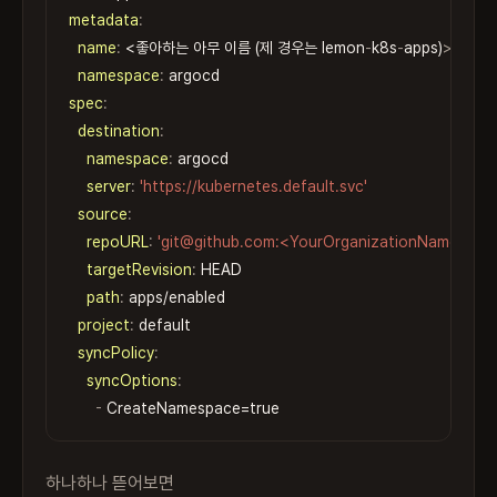
metadata
:
name
:
 <좋아하는 아무 이름 (제 경우는 lemon
-
k8s
-
apps)
>
namespace
:
spec
:
destination
:
namespace
:
 argocd

server
:
'https://kubernetes.default.svc'
source
:
repoURL
:
'git@github.com:<YourOrganizationName>/<Yo
targetRevision
:
 HEAD

path
:
 apps/enabled

project
:
 default

syncPolicy
:
syncOptions
:
-
 CreateNamespace=true
하나하나 뜯어보면