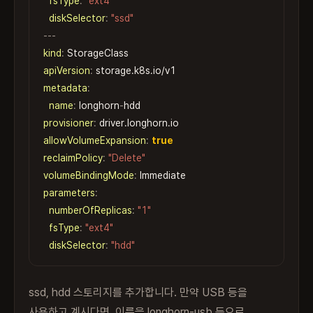
fsType
:
"ext4"
diskSelector
:
"ssd"
---
kind
:
apiVersion
:
metadata
:
name
:
 longhorn
-
provisioner
:
allowVolumeExpansion
:
true
reclaimPolicy
:
"Delete"
volumeBindingMode
:
parameters
:
numberOfReplicas
:
"1"
fsType
:
"ext4"
diskSelector
:
"hdd"
ssd, hdd 스토리지를 추가합니다. 만약 USB 등을
사용하고 계시다면, 이름을 longhorn-usb 등으로